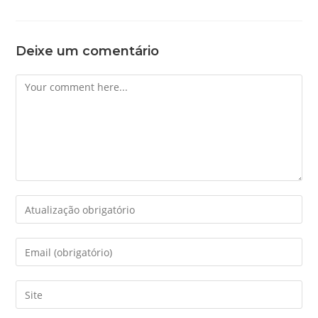
Deixe um comentário
Comment
Enter
your
name
Enter
or
your
username
email
Enter
to
address
your
comment
to