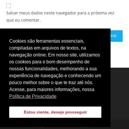
website
comment
URL
Salvar meus dados neste navegador para a próxima vez
(optional)
que eu comentar.
Cookies são ferramentas essenciais,
compiladas em arquivos de textos, na
navegação online. Em nosso site, utilizamos
os cookies para o bom desempenho de
nossas funcionalidades, melhorando a sua
experiência de navegação e conhecendo um
pouco melhor sobre o que te traz até nós.
Acesse, para maiores informações, nossa
Política de Privacidade
Estou ciente, desejo prosseguir
Copyright - OceanWP Theme by OceanWP