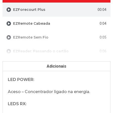
EZForecourt Plus
00:04
EZRemote Cabeada
0:04
EZRemote Sem Fio
0:05
EZReader: Passando o cartão
0:06
Vision Cabeado
0:06
Adicionais
Vision Sem Fio
0:11
LED POWER:
Aceso – Concentrador ligado na energia.
EZIBR Sem Fio: Barreira
0:08
LEDS RX:
Wayne Us: Comunicação CPU
0:04